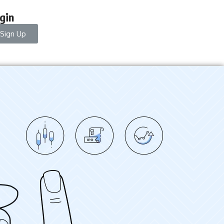
gin
Sign Up