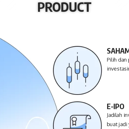
PRODUCT
SAHA
Pilih da
investas
E-IPO
Jadilah i
buat jadi