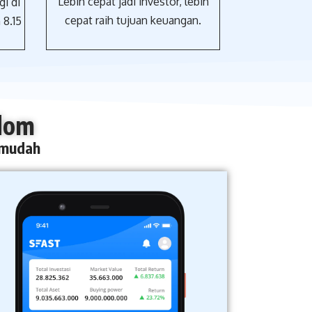
Lebih cepat jadi investor, lebih
i di
cepat raih tujuan keuangan.
 8.15
dom​
 mudah