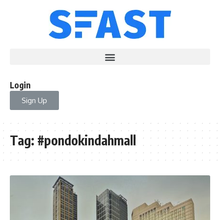
Login
Sign Up
Tag:
#pondokindahmall