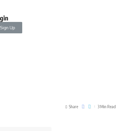
gin
Sign Up
Share
3 Min Read