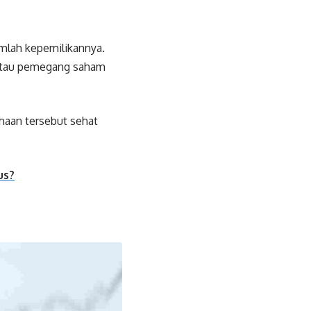
mlah kepemilikannya.
r atau pemegang saham
haan tersebut sehat
us?