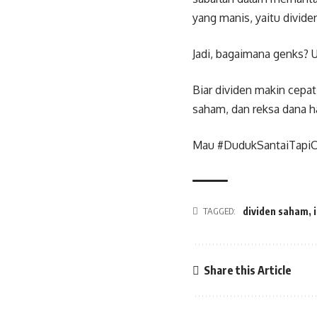
yang manis, yaitu divide
Jadi, bagaimana genks? U
Biar dividen makin cepat
saham, dan reksa dana 
Mau #DudukSantaiTapiCu
TAGGED:
dividen saham
,
Share this Article