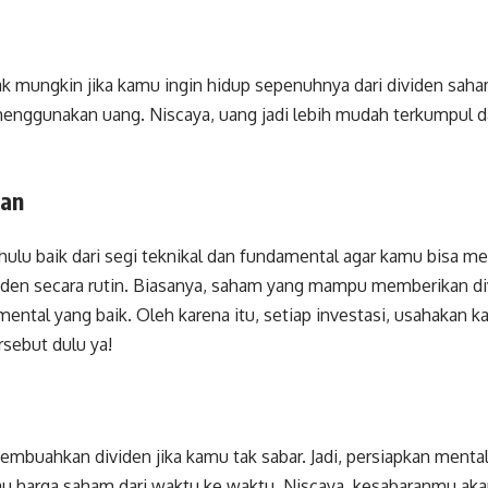
a
k mungkin jika kamu ingin hidup sepenuhnya dari dividen saham
 menggunakan uang. Niscaya, uang jadi lebih mudah terkumpul d
han
ahulu baik dari segi teknikal dan fundamental agar kamu bisa m
en secara rutin. Biasanya, saham yang mampu memberikan div
amental yang baik. Oleh karena itu, setiap investasi, usahaka
sebut dulu ya!
embuahkan dividen jika kamu tak sabar. Jadi, persiapkan menta
u harga saham dari waktu ke waktu. Niscaya, kesabaranmu ak