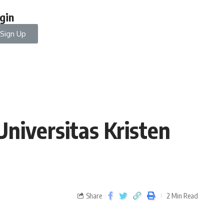
gin
Sign Up
Universitas Kristen
Share
2 Min Read