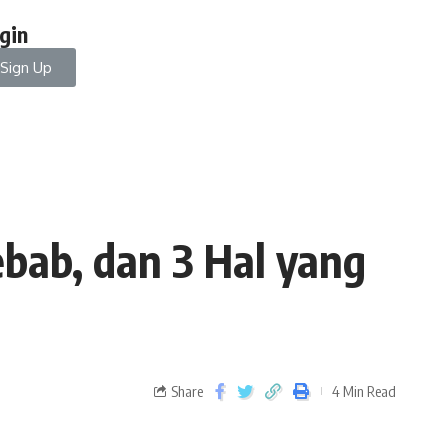
gin
Sign Up
bab, dan 3 Hal yang
Share
4 Min Read