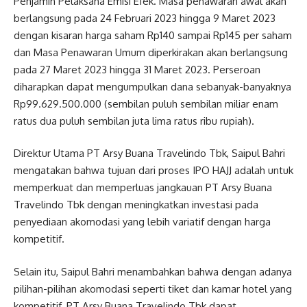
Penjamin Pelaksana Emisi Efek. Masa penawaran awal akan
berlangsung pada 24 Februari 2023 hingga 9 Maret 2023
dengan kisaran harga saham Rp140 sampai Rp145 per saham
dan Masa Penawaran Umum diperkirakan akan berlangsung
pada 27 Maret 2023 hingga 31 Maret 2023. Perseroan
diharapkan dapat mengumpulkan dana sebanyak-banyaknya
Rp99.629.500.000 (sembilan puluh sembilan miliar enam
ratus dua puluh sembilan juta lima ratus ribu rupiah).
Direktur Utama PT Arsy Buana Travelindo Tbk, Saipul Bahri
mengatakan bahwa tujuan dari proses IPO HAJJ adalah untuk
memperkuat dan memperluas jangkauan PT Arsy Buana
Travelindo Tbk dengan meningkatkan investasi pada
penyediaan akomodasi yang lebih variatif dengan harga
kompetitif.
Selain itu, Saipul Bahri menambahkan bahwa dengan adanya
pilihan-pilihan akomodasi seperti tiket dan kamar hotel yang
kompetitif, PT Arsy Buana Travelindo Tbk dapat