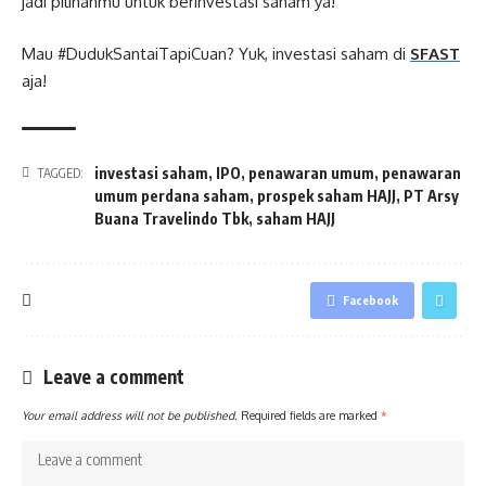
jadi pilihanmu untuk berinvestasi saham ya!
Mau #DudukSantaiTapiCuan? Yuk, investasi saham di
SFAST
aja!
investasi saham
,
IPO
,
penawaran umum
,
penawaran
TAGGED:
umum perdana saham
,
prospek saham HAJJ
,
PT Arsy
Buana Travelindo Tbk
,
saham HAJJ
Facebook
Leave a comment
Your email address will not be published.
Required fields are marked
*