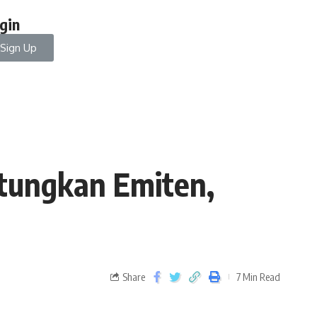
gin
Sign Up
tungkan Emiten,
Share
7 Min Read