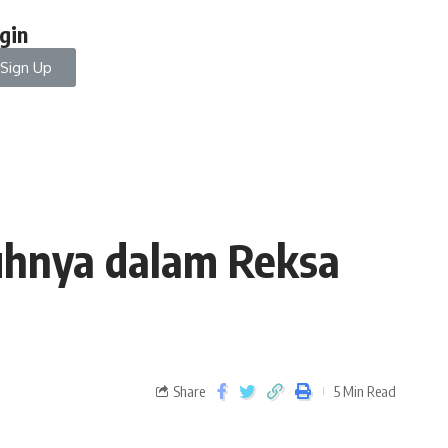
gin
Sign Up
uhnya dalam Reksa
Share
5 Min Read