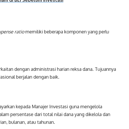
am di BEI Sebelum Investasi
xpense ratio
memiliki beberapa komponen yang perlu
kaitan dengan administrasi harian reksa dana. Tujuannya
ional berjalan dengan baik.
yarkan kepada Manajer Investasi guna mengelola
alam persentase dari total nilai dana yang dikelola dan
rian, bulanan, atau tahunan.