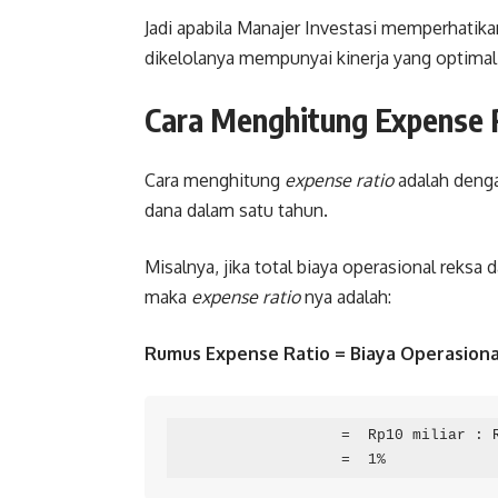
Jadi apabila Manajer Investasi memperhatik
dikelolanya mempunyai kinerja yang optimal.
Cara Menghitung Expense 
Cara menghitung
expense ratio
adalah denga
dana dalam satu tahun.
Misalnya, jika total biaya operasional reksa d
maka
expense ratio
nya adalah:
Rumus Expense Ratio = Biaya Operasiona
                   =  Rp10 miliar : Rp1 triliun

                   =  1%